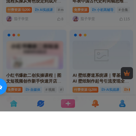
流程实操从角色设定到成片发
年表中国古代史时间轴思维导
布，角色设计、分镜生成、漫
图电子版合集
付费资源
200
AI实战课
# mp
# 制作
免费资源
# 漫剧
小初高辅导
# 合集
#
剧制作
茄子学堂
茄子学堂
8
115
小红书爆款二创实操课程｜图
AI 壁纸赛道系统课｜零基础
文短视频创作新手快速开店起
AI 壁纸制作起号引流变现全套
号变现全套教程
实操教程
免费资源
自媒体
# 视频
# 课程
付费资源
# 教程
200
AI实战课
精品
茄子学堂
茄子学堂
360
10