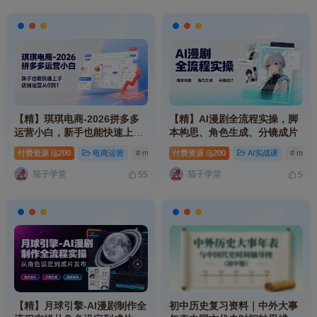
【精】琪琪电商-2026拼多多
【精】AI漫剧全流程实操，脚
运营小白，新手也能快速上
本构思、角色生成、分镜成片
手，店铺运营从0到1
付费资源
200
电商运营
# mp
# 电商
付费资源
# 新手
200
AI实战课
# mp
茄子学堂
茄子学堂
55
5
【精】月球引擎-AI漫剧制作全
初中历史复习资料｜中外大事