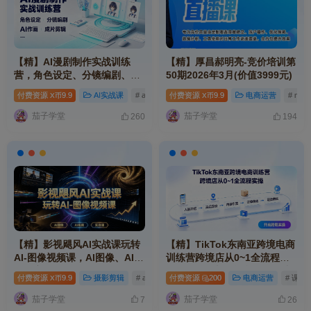
【精】AI漫剧制作实战训练
【精】厚昌郝明亮-竞价培训第
营，角色设定、分镜编剧、AI
50期2026年3月(价值3999元)
作画、成片剪辑
付费资源
9.9
AI实战课
# ai
# mp
付费资源
# 视频
9.9
电商运营
# mp
X币
X币
茄子学堂
茄子学堂
260
194
【精】影视飓风AI实战课玩转
【精】TikTok东南亚跨境电商
AI-图像视频课，AI图像、AI视
训练营跨境店从0~1全流程实
频、实战课
操，复盘增长、订单转化、内
付费资源
9.9
摄影剪辑
# ai
# mp
付费资源
# 视频
200
电商运营
# 课程
X币
容引流、选品定价、入驻开店
茄子学堂
茄子学堂
7
26