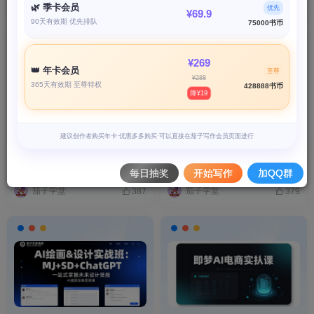
排序
最新
热门
点赞
评论
收藏
销量
🌿 季卡会员
优先
¥69.9
90天有效期 优先排队
75000书币
¥269
👑 年卡会员
至尊
¥288
365天有效期 至尊特权
428888书币
降¥19
亲子育儿课《阿留教育规划陪
私域发售操盘手实战班｜私域
建议创作者购买年卡·优惠多多购买·可以直接在茄子写作会员页面进行
跑营》2026年版本
流量转化变现运营落地系统课
程
付费资源
9.9
小初高辅导
精品资源
付费资源
# mp
200
# pdf
自我提升
# 求值
# mp
X币
每日抽奖
开始写作
加QQ群
茄子学堂
茄子学堂
387
379