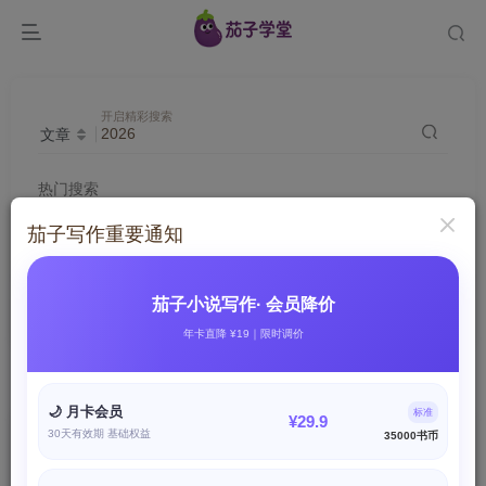
开启精彩搜索
文章
热门搜索
写作
抖音
引流
项目
淘宝
电商
调色
茄子写作重要通知
实战
视频号
短视频
咸鱼
社群
文案
剪辑
直播
微信
今日头条
2026
快手
知乎
茄子小说写作· 会员降价
年卡直降 ¥19｜限时调价
搜索
2026
，共找到
138
个文章
🌙 月卡会员
标准
¥29.9
文章
用户
圈子
帖子
商品
30天有效期 基础权益
35000书币