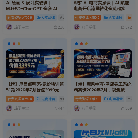
AI 绘画 & 设计实战班｜
即梦 AI 电商实操课｜AI 赋能
MJ+SD+ChatGPT 全套 AI 设
电商开店流量转化全流程实操
计实操变现系统课程
教程
付费资源
9.9
AI实战课
# ai
# mp
付费资源
# 电商
9.9
AI实战课
摄
X币
X币
茄子学堂
茄子学堂
216
372
【精】厚昌郝明亮-竞价培训第
【精】飓风电商-网店美工系统
51期2026年7月价值3999元，
精英班2026年7月，视觉策划·
竞价实战、第51期、2026年7
主图设计·详情页制作·店铺装
付费资源
9.9
电商运营
# ai
# mp
付费资源
# ev
9.9
电商运营
# 电商
X币
X币
月
修，美工系统班、精英训练、
7月新课
茄子学堂
茄子学堂
447
509