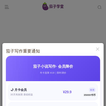
茄子写作重要通知
茄子小说写作· 会员降价
登录
年卡直降 ¥19｜限时调价
没有账号？立即注册
🌙 月卡会员
标准
¥29.9
30天有效期 基础权益
35000书币
邮箱