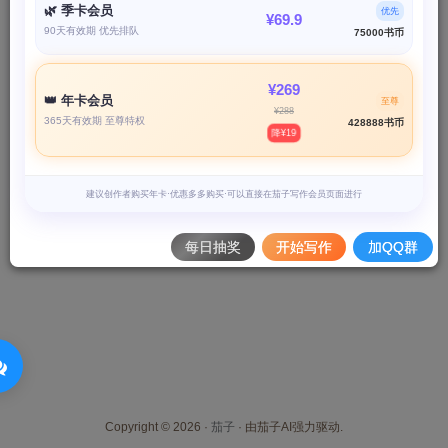
🌿 季卡会员
记住登录
账号密码登录
优先
¥69.9
90天有效期 优先排队
75000书币
登录
¥269
👑 年卡会员
至尊
¥288
365天有效期 至尊特权
社交账号登录
428888书币
降¥19
建议创作者购买年卡·优惠多多购买·可以直接在茄子写作会员页面进行
每日抽奖
开始写作
加QQ群
Copyright © 2026 ·
茄子
· 由茄子AI强力驱动.