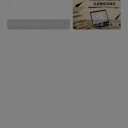
教会普通人写网络小说，助您成为一名职业网文作家
网