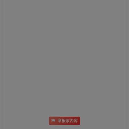
举报该内容