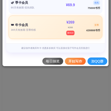
🌿 季卡会员
优先
¥69.9
90天有效期 优先排队
75000书币
¥269
👑 年卡会员
至尊
¥288
365天有效期 至尊特权
428888书币
降¥19
建议创作者购买年卡·优惠多多购买·可以直接在茄子写作会员页面进行
每日抽奖
开始写作
加QQ群