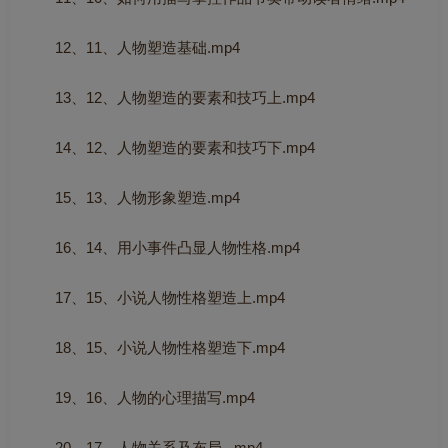
12、11、人物塑造基础.mp4
13、12、人物塑造的要素和技巧上.mp4
14、12、人物塑造的要素和技巧下.mp4
15、13、人物形象塑造.mp4
16、14、用小事件凸显人物性格.mp4
17、15、小说人物性格塑造上.mp4
18、15、小说人物性格塑造下.mp4
19、16、人物的心理描写.mp4
20、17、人物关系及布局_.mp4