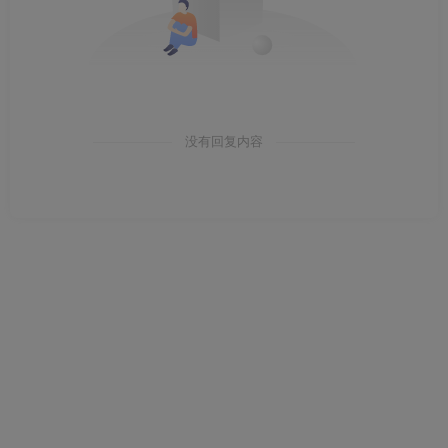
第二天编辑私信我：”这段文字AI痕迹太重了，用词太标
准、情绪太平、没有个人语感。建议你自己重写。”
我一看，确实。
没有回复内容
通用大模型的文字是
平均水平的美丽
——没有瑕疵，但
也没有灵魂。它不会写出”主角攥紧拳头，指甲嵌进肉里”
这种带肌理的描写。它写的是”主角非常愤怒”。
网文读者是最敏感的。你写的是人话还是AI话，他们三
章就能闻出来。
三、后来我换了个思路：用AI搭骨架，血肉自己来
被编辑提醒之后，我开始区分两件事：