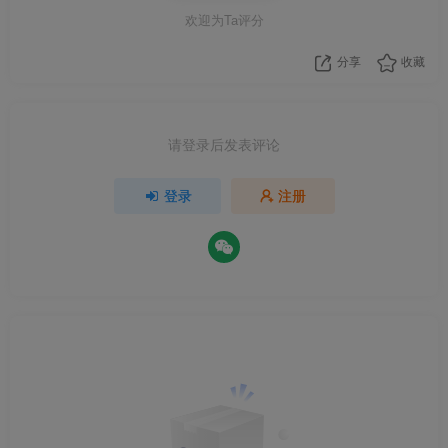
欢迎为Ta评分
看节奏
：分析前三章的爽点密度、钩子位置、读完率
分享
收藏
这些叫
辅助创作
，不是
替代创作
。核心情节、对话、情
绪、细节，全是你自己写的。
请登录后发表评论
平台要的是
人的创作
，不是
AI的作文
。
登录
注册
二、我用通用大模型写过一章，被编辑一眼看穿
说实话，我也用过通用大模型帮我写正文。
去年卡文卡到崩溃，直接把大纲丢给ChatGPT：”帮我写
一章2000字的主角反杀反派。”
它30秒就给我了。我看了看，写得挺流畅的，词藻也漂
亮，发。