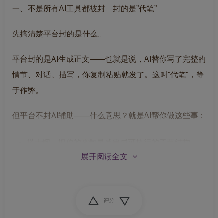
一、不是所有AI工具都被封，封的是”代笔”
先搞清楚平台封的是什么。
平台封的是
AI生成正文
——也就是说，AI替你写了完整的
情节、对话、描写，你复制粘贴就发了。这叫”代笔”，等
于作弊。
但平台
不封AI辅助
——什么意思？就是AI帮你做这些事：
搭大纲
：把你的零散灵感串成可执行的章节结构
展开阅读全文
查人设
：检测主角动机够不够强、成长弧光有没有断
层
跑逻辑
：写到30万字时，扫描有没有设定矛盾、时
评分
间线混乱