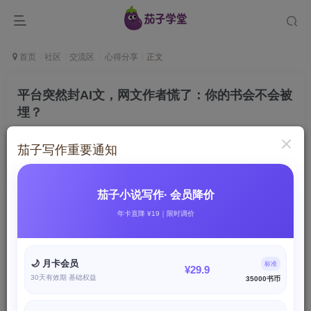
首页
社区
交流区
心得分享
正文
平台突然封AI文，网文作者慌了：你的书会不会被
埋？
茄子学堂
关注
私信
茄子写作重要通知
2个月前发布
33次阅读
今天早上看到一个消息，把我惊出一身冷汗。
茄子小说写作· 会员降价
年卡直降 ¥19｜限时调价
番茄小说、七猫等平台，2026年Q1开始
收紧AI内容审
核
。明确标注：”AI辅助创作需声明”，
纯AI生成文直接降
🌙 月卡会员
标准
¥29.9
权处理
。
30天有效期 基础权益
35000书币