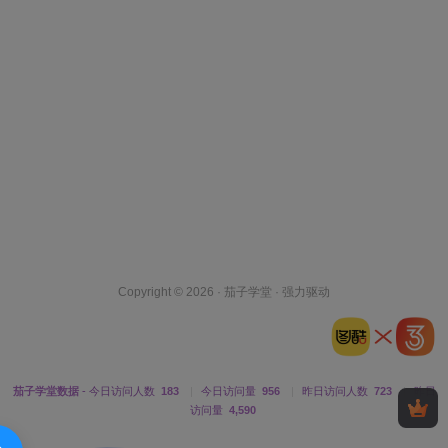
哪些可以交给AI？
大纲结构（每章核心冲突、钩子位置）
人设检查（动机强度、成长弧光完整性）
逻辑扫描（设定矛盾、时间线、战力崩坏）
节奏诊断（爽点密度、世界观介绍长度）
哪些必须自己来？
Copyright © 2026 ·
茄子学堂
· 强力驱动
情节设计（冲突怎么展开、反转怎么埋）
对话（角色语气、潜台词、情绪转折）
描写（画面感、五感细节、氛围渲染）
茄子学堂数据
- 今日访问人数
183
|
今日访问量
956
|
昨日访问人数
723
|
昨日
访问量
4,590
情绪（爽点的力度、虐点的深度）