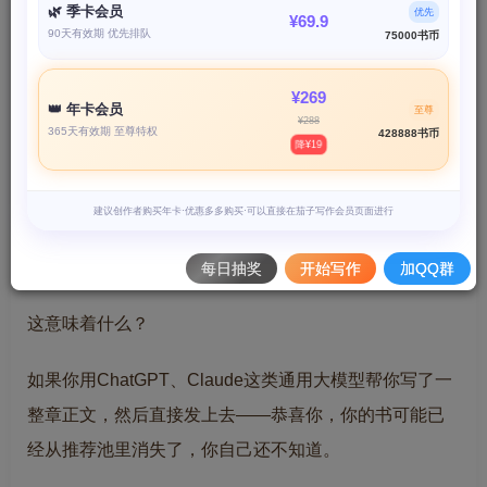
🌿 季卡会员
优先
¥69.9
90天有效期 优先排队
75000书币
¥269
👑 年卡会员
至尊
¥288
365天有效期 至尊特权
428888书币
降¥19
建议创作者购买年卡·优惠多多购买·可以直接在茄子写作会员页面进行
每日抽奖
开始写作
加QQ群
这意味着什么？
如果你用ChatGPT、Claude这类通用大模型帮你写了一
整章正文，然后直接发上去——恭喜你，你的书可能已
经从推荐池里消失了，你自己还不知道。