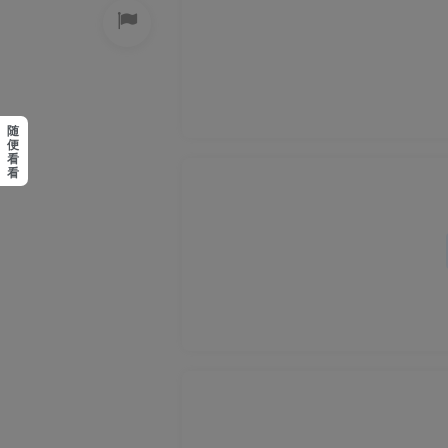
随
便
看
看