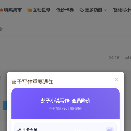
特惠集市
互动星球
低价卡券
更多功能
智能写小
文
16
看
茄子写作重要通知
登录后继续查看
茄子小说写作· 会员降价
登录
注册
年卡直降 ¥19｜限时调价
🌙 月卡会员
标准