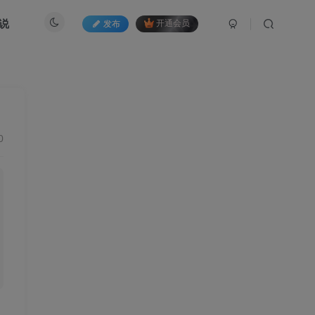
说
发布
开通会员
0