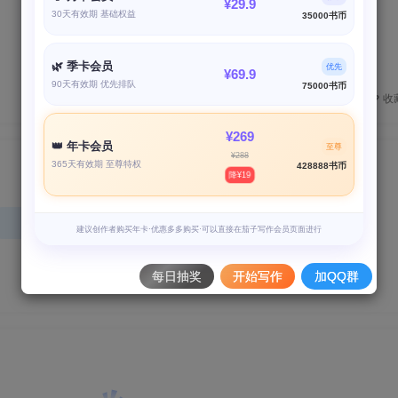
¥29.9
评分
30天有效期 基础权益
35000书币
欢迎为Ta评分
🌿 季卡会员
优先
¥69.9
90天有效期 优先排队
75000书币
分享
收
¥269
👑 年卡会员
至尊
¥288
365天有效期 至尊特权
428888书币
降¥19
请登录后发表评论
登录
注册
建议创作者购买年卡·优惠多多购买·可以直接在茄子写作会员页面进行
每日抽奖
开始写作
加QQ群