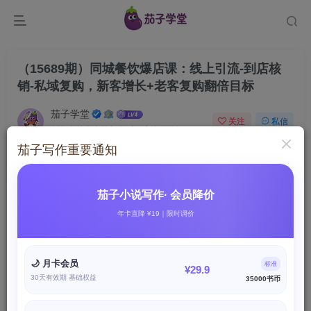
（15689期）同城餐饮爆店课：线上引流-到店核
销-私域复购，新客增长+老客复购翻倍目标
茄子学堂
关注
私信
创作者的人生的留白 这一刻领悟到了
茄子写作重要通知
1788
1660
付费资源
（15689期）同城餐饮爆店课：线上引流-到店核销-私域复购，新客增长+老客复购翻倍目标
茄子小说写作· 会员降价
此内容为付费资源，请付费后查看
年卡直降 ¥19｜限时调价
9.9
X币
免费
免费
茄子写作会员
茄子联盟会员
🌙 月卡会员
标准
¥29.9
30天有效期 基础权益
35000书币
立即购买