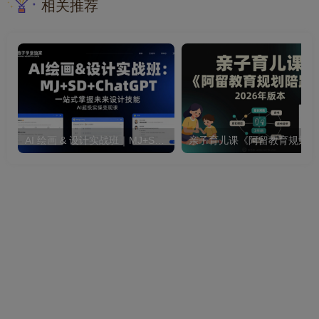
相关推荐
AI 绘画 & 设计实战班｜MJ+SD+ChatGPT 全套 AI 设计实操变现系统课程
亲