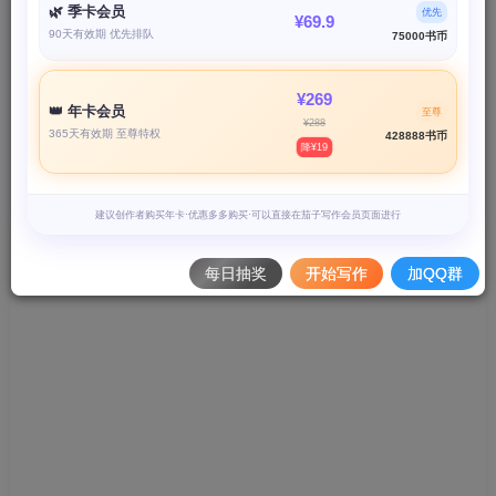
您当前未登录！建议登陆后购买，可保存购买订单
🌿 季卡会员
优先
¥69.9
90天有效期 优先排队
75000书币
¥269
👑 年卡会员
至尊
¥288
365天有效期 至尊特权
428888书币
降¥19
建议创作者购买年卡·优惠多多购买·可以直接在茄子写作会员页面进行
每日抽奖
开始写作
加QQ群