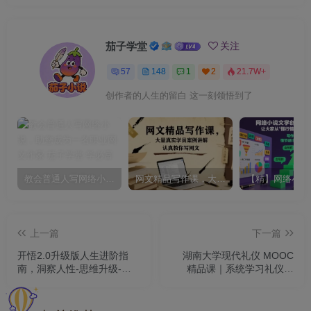
茄子学堂
关注
57
148
1
2
21.7W+
创作者的人生的留白 这一刻领悟到了
教会普通人写网络小说，助您成为一名职业网文作家
网文精品写作课，大量真实学员案例讲解，认真教你写网文
上一篇
下一篇
开悟2.0升级版人生进阶指
湖南大学现代礼仪 MOOC
南，洞察人性-思维升级-财
精品课｜系统学习礼仪规
富密码-自我圆满
范，塑造修养品位，提升社
交职场软实力