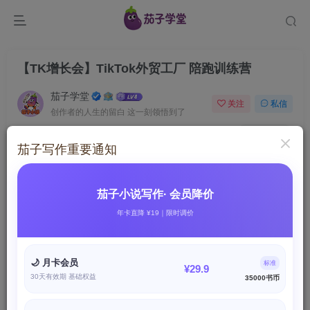
【TK增长会】TikTok外贸工厂 陪跑训练营
茄子学堂
关注
私信
创作者的人生的留白 这一刻领悟到了
43
7
茄子写作重要通知
付费资源
已售 1114
【TK增长会】TikTok外贸工厂 陪跑训练营
此内容为付费资源，请付费后查看
茄子小说写作· 会员降价
9.9
限时特惠
年卡直降 ¥19｜限时调价
99
X币
X币
免费
免费
茄子写作会员
茄子联盟会员
🌙 月卡会员
标准
¥29.9
立即购买
30天有效期 基础权益
35000书币
您当前未登录！建议登陆后购买，可保存购买订单