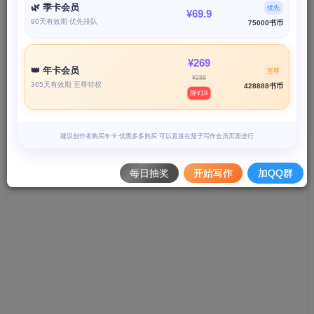
🌿 季卡会员
优先
¥69.9
90天有效期 优先排队
75000书币
¥269
👑 年卡会员
至尊
¥288
365天有效期 至尊特权
428888书币
降¥19
建议创作者购买年卡·优惠多多购买·可以直接在茄子写作会员页面进行
每日抽奖
开始写作
加QQ群