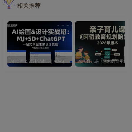
相关推荐
AI 绘画 & 设计实战班｜MJ+SD+ChatGPT 全套 AI 设计实操变现系统课程
亲