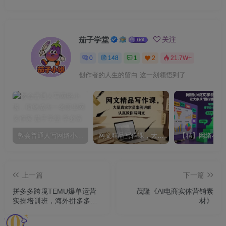
茄子学堂
关注
0
148
1
2
21.7W+
创作者的人生的留白 这一刻领悟到了
教会普通人写网络小说，助您成为一名职业网文作家
网文精品写作课，大量真实学员案例讲解，认真教你写网文
上一篇
下一篇
拼多多跨境TEMU爆单运营
茂隆《AI电商实体营销素
实操培训班，海外拼多多的
材》
选品、运营、爆单