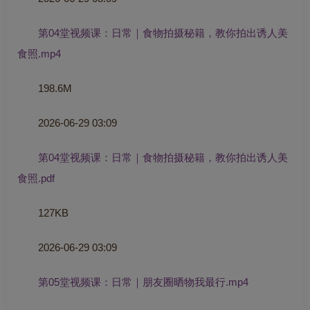
第04堂视频课：日常｜食物拍摄秘籍，教你拍出诱人美
食照.mp4
198.6M
2026-06-29 03:09
第04堂视频课：日常｜食物拍摄秘籍，教你拍出诱人美
食照.pdf
127KB
2026-06-29 03:09
第05堂视频课：日常｜朋友圈晒物我最行.mp4